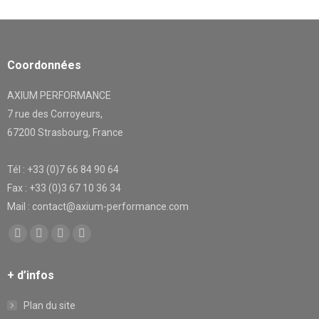
Coordonnées
AXIUM PERFORMANCE
7 rue des Corroyeurs,
67200 Strasbourg, France
Tél : +33 (0)7 66 84 90 64
Fax : +33 (0)3 67 10 36 34
Mail : contact@axium-performance.com
Trouvez nous sur :
Facebook
X
YouTube
LinkedIn
page
page
page
page
+ d’infos
opens
opens
opens
opens
in
in
in
in
Plan du site
new
new
new
new