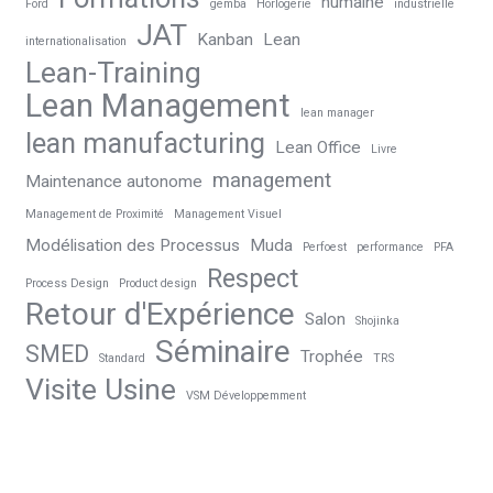
humaine
Ford
gemba
Horlogerie
industrielle
JAT
Kanban
Lean
internationalisation
Lean-Training
Lean Management
lean manager
lean manufacturing
Lean Office
Livre
management
Maintenance autonome
Management de Proximité
Management Visuel
Modélisation des Processus
Muda
Perfoest
performance
PFA
Respect
Process Design
Product design
Retour d'Expérience
Salon
Shojinka
Séminaire
SMED
Trophée
Standard
TRS
Visite Usine
VSM Développemment