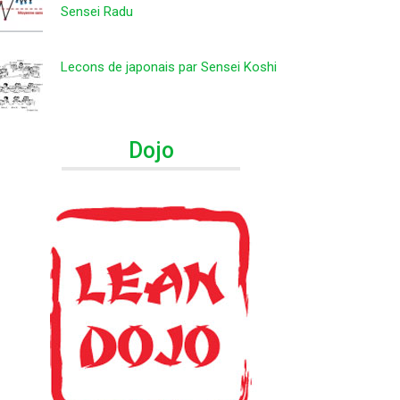
Sensei Radu
Lecons de japonais par Sensei Koshi
Dojo