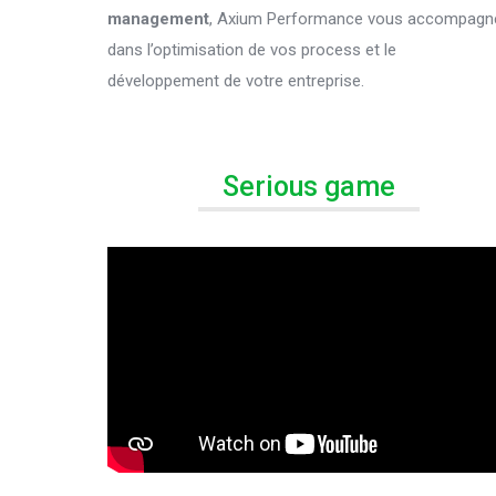
management
, Axium Performance vous accompagn
dans l’optimisation de vos process et le
développement de votre entreprise.
Serious game