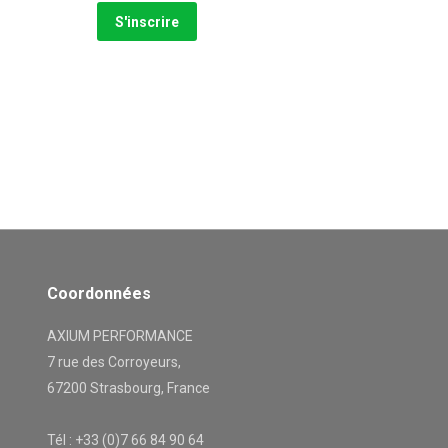
Coordonnées
AXIUM PERFORMANCE
7 rue des Corroyeurs,
67200 Strasbourg, France
Tél : +33 (0)7 66 84 90 64