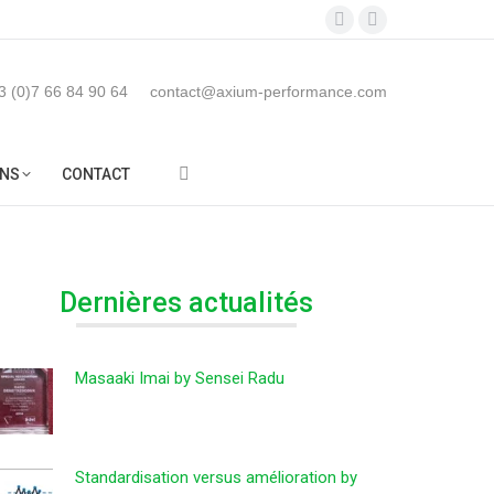
LICATIONS
FORMATIONS
CONTACT
LinkedIn
YouTube
Search:
page
page
opens
opens
3 (0)7 66 84 90 64
contact@axium-performance.com
in
in
new
new
NS
CONTACT
window
window
Search:
Dernières actualités
Masaaki Imai by Sensei Radu
Standardisation versus amélioration by