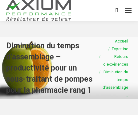
Search:
Vous êtes ici :
Accueil
Diminution du temps
Expertise
d’assemblage –
Retours
d’expériences
productivité pour un
Diminution du
sous-traitant de pompes
temps
d’assemblage
pour la pharmacie rang 1
–…