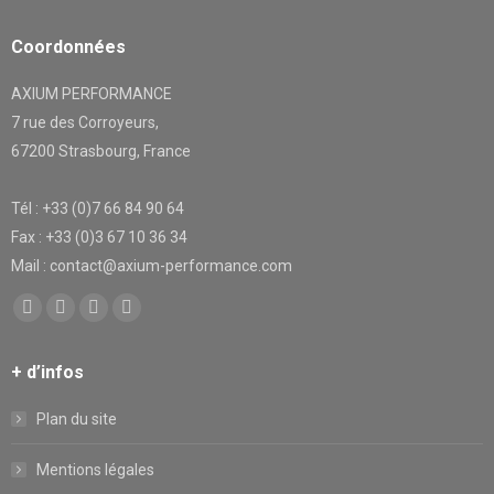
Coordonnées
AXIUM PERFORMANCE
7 rue des Corroyeurs,
67200 Strasbourg, France
Tél : +33 (0)7 66 84 90 64
Fax : +33 (0)3 67 10 36 34
Mail : contact@axium-performance.com
Trouvez nous sur :
Facebook
X
YouTube
LinkedIn
page
page
page
page
+ d’infos
opens
opens
opens
opens
in
in
in
in
Plan du site
new
new
new
new
window
window
window
window
Mentions légales