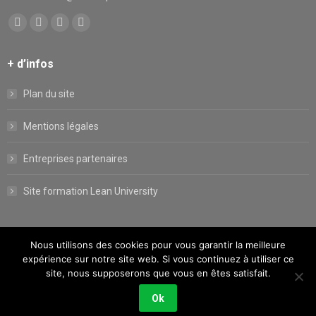
Trouvez nous sur :
Facebook
X
YouTube
LinkedIn
page
page
page
page
+ d’infos
opens
opens
opens
opens
in
in
in
in
Plan du site
new
new
new
new
window
window
window
window
Mentions légales
Entreprises partenaires
Site formation Lean University
Nous utilisons des cookies pour vous garantir la meilleure
expérience sur notre site web. Si vous continuez à utiliser ce
site, nous supposerons que vous en êtes satisfait.
Tous droits réservés.
Ok
Réalisation
E-Dilik