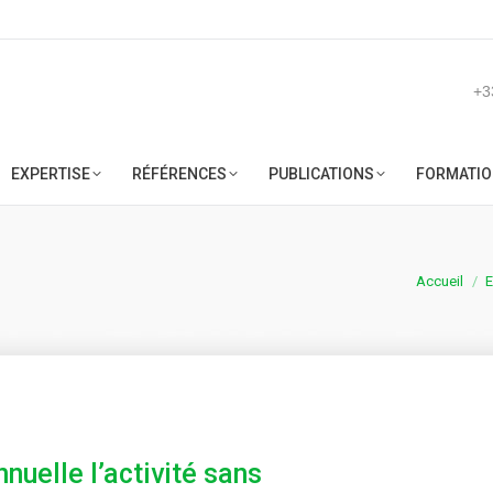
ACCUEIL
SOCIÉTÉ
EXPERTISE
RÉFÉRENCES
PUB
+3
EXPERTISE
RÉFÉRENCES
PUBLICATIONS
FORMATIO
Vous êtes ici
Accueil
E
uelle l’activité sans