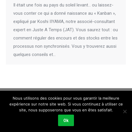
Il était une fois au pays du soleil levant… ou laissez-
vous conter ce qui a donné naissance au « Kanban »,
expliqué par Koshi IIYAMA, notre associé-consultant
expert en Juste A Temps (JAT). Vous saurez tout : ou
comment réguler des encours et des stocks entre les
processus non synchronisés. Vous y trouverez aussi
quelques conseils et…
Nous utilisons des cookies pour vous garantir la meilleure
expérience sur notre site web. Si vous continuez à utiliser ce
site, nous supposerons que vous en êtes satisfait.
Tous droits réservés.
Ok
Réalisation
E-Dilik