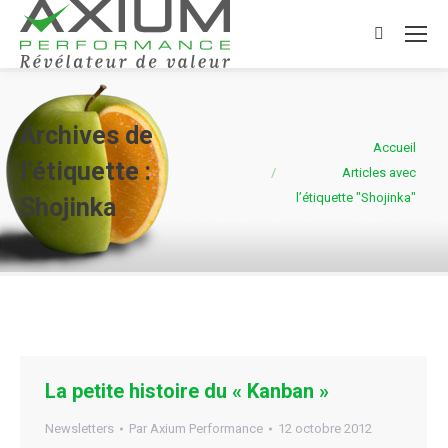
Search:
Archives de
Vous êtes ici :
Accueil
l’étiquette :
Articles avec
l’étiquette "Shojinka"
Shojinka
La petite histoire du « Kanban »
Newsletters
Par
Axium Performance
12 octobre 2012