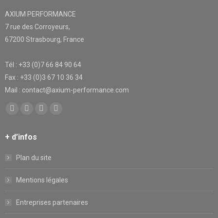
AXIUM PERFORMANCE
7 rue des Corroyeurs,
67200 Strasbourg, France
Tél : +33 (0)7 66 84 90 64
Fax : +33 (0)3 67 10 36 34
Mail : contact@axium-performance.com
Trouvez nous sur :
Facebook
X
YouTube
LinkedIn
page
page
page
page
+ d’infos
opens
opens
opens
opens
in
in
in
in
Plan du site
new
new
new
new
window
window
window
window
Mentions légales
Entreprises partenaires