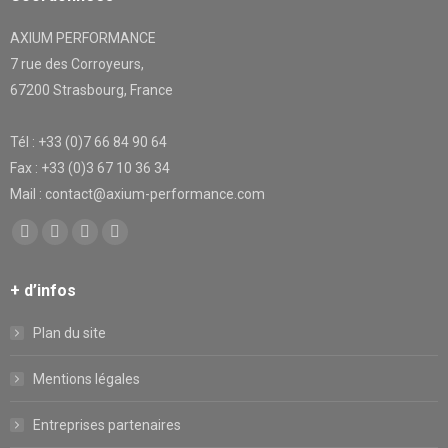
AXIUM PERFORMANCE
7 rue des Corroyeurs,
67200 Strasbourg, France
Tél : +33 (0)7 66 84 90 64
Fax : +33 (0)3 67 10 36 34
Mail : contact@axium-performance.com
Trouvez nous sur :
Facebook
X
YouTube
LinkedIn
page
page
page
page
+ d’infos
opens
opens
opens
opens
in
in
in
in
Plan du site
new
new
new
new
window
window
window
window
Mentions légales
Entreprises partenaires