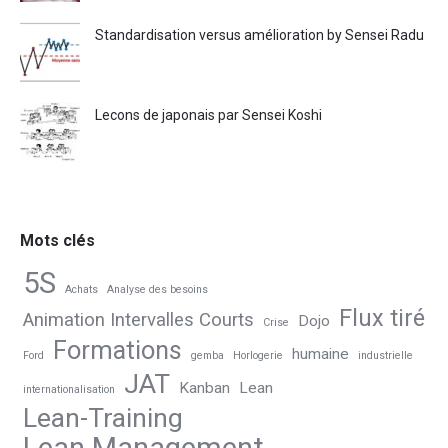
Standardisation versus amélioration by Sensei Radu
Lecons de japonais par Sensei Koshi
Mots clés
5S
Achats
Analyse des besoins
Flux tiré
Animation Intervalles Courts
Dojo
Crise
Formations
humaine
Ford
gemba
Horlogerie
industrielle
JAT
Kanban
Lean
internationalisation
Lean-Training