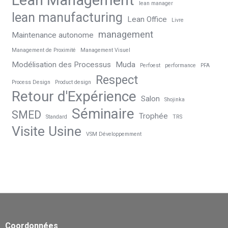
Lean Management
lean manager
lean manufacturing
Lean Office
Livre
management
Maintenance autonome
Management de Proximité
Management Visuel
Modélisation des Processus
Muda
Perfoest
performance
PFA
Respect
Process Design
Product design
Retour d'Expérience
Salon
Shojinka
Séminaire
SMED
Trophée
Standard
TRS
Visite Usine
VSM Développemment
Coordonnées