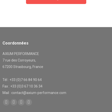
Coordonnées
AXIUM PERFORMANCE
7 rue des Corroyeurs,
67200 Strasbourg, France
Tél : +33 (0)7 66 84 90 64
Fax : +33 (0)3 67 10 36 34
Mail : contact@axium-performance.com
Trouvez nous sur :
Facebook
X
YouTube
LinkedIn
page
page
page
page