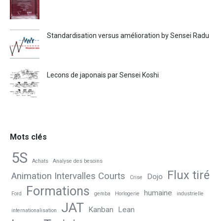
Standardisation versus amélioration by Sensei Radu
Lecons de japonais par Sensei Koshi
Mots clés
5S
Achats
Analyse des besoins
Flux tiré
Animation Intervalles Courts
Dojo
Crise
Formations
humaine
Ford
gemba
Horlogerie
industrielle
JAT
Kanban
Lean
internationalisation