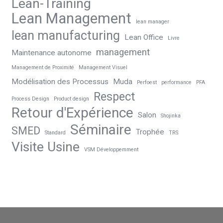
Lean-Training
Lean Management
lean manager
lean manufacturing
Lean Office
Livre
management
Maintenance autonome
Management de Proximité
Management Visuel
Modélisation des Processus
Muda
Perfoest
performance
PFA
Respect
Process Design
Product design
Retour d'Expérience
Salon
Shojinka
Séminaire
SMED
Trophée
Standard
TRS
Visite Usine
VSM Développemment