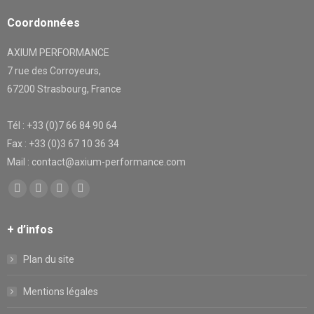
Coordonnées
AXIUM PERFORMANCE
7 rue des Corroyeurs,
67200 Strasbourg, France
Tél : +33 (0)7 66 84 90 64
Fax : +33 (0)3 67 10 36 34
Mail : contact@axium-performance.com
Trouvez nous sur :
Facebook
X
YouTube
LinkedIn
page
page
page
page
+ d’infos
opens
opens
opens
opens
in
in
in
in
Plan du site
new
new
new
new
window
window
window
window
Mentions légales