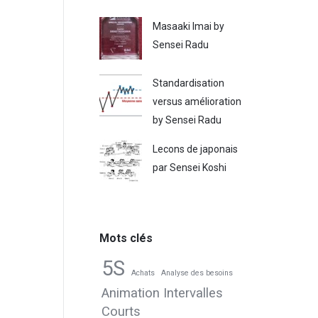
Masaaki Imai by
Sensei Radu
Standardisation
versus amélioration
by Sensei Radu
Lecons de japonais
par Sensei Koshi
Mots clés
5S
Achats
Analyse des besoins
Animation Intervalles
Courts