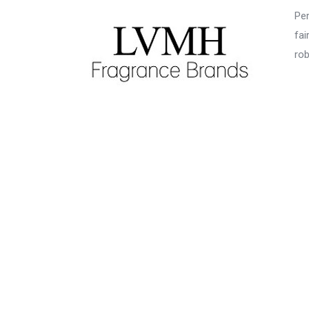
Pe
fai
rob