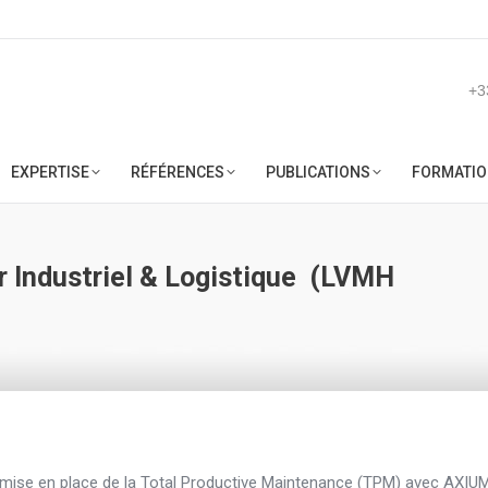
ACCUEIL
SOCIÉTÉ
EXPERTISE
RÉFÉRENCES
PUB
+3
EXPERTISE
RÉFÉRENCES
PUBLICATIONS
FORMATIO
 Industriel & Logistique (LVMH
Vou
mise en place de la Total Productive Maintenance (TPM) avec AXIU