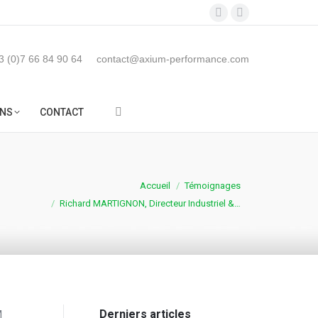
LICATIONS
FORMATIONS
CONTACT
LinkedIn
YouTube
Search:
page
page
opens
opens
3 (0)7 66 84 90 64
contact@axium-performance.com
in
in
new
new
NS
CONTACT
window
window
Search:
s êtes ici :
Accueil
Témoignages
Richard MARTIGNON, Directeur Industriel &…
Derniers articles
M