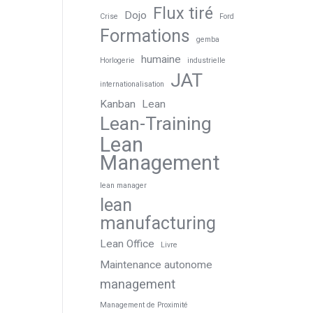
Flux tiré
Dojo
Crise
Ford
Formations
gemba
humaine
Horlogerie
industrielle
JAT
internationalisation
Kanban
Lean
Lean-Training
Lean
Management
lean manager
lean
manufacturing
Lean Office
Livre
Maintenance autonome
management
Management de Proximité