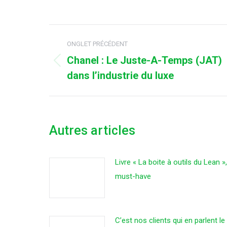
o
F
Navigation
ONGLET PRÉCÉDENT
de
Chanel : Le Juste-A-Temps (JAT)
commentaire
Onglet
dans l’industrie du luxe
précédent
Autres articles
Livre « La boite à outils du Lean »
must-have
C’est nos clients qui en parlent l