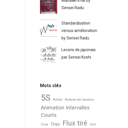
Masaaki Imai by
Sensei Radu
Standardisation
versus amélioration
by Sensei Radu
Lecons de japonais
par Sensei Koshi
Mots clés
5S
Achats
Analyse des besoins
Animation Intervalles
Courts
Flux tiré
Dojo
Crise
Ford