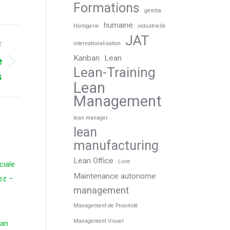
Formations
gemba
humaine
Horlogerie
industrielle
JAT
internationalisation
T
Kanban
Lean
e
Lean-Training
s
Lean
Management
lean manager
lean
manufacturing
Lean Office
Livre
ciale
Maintenance autonome
ez –
management
Management de Proximité
Management Visuel
ean