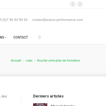
LICATIONS
FORMATIONS
CONTACT
LinkedIn
YouTube
Search:
page
page
opens
opens
3 (0)7 66 84 90 64
contact@axium-performance.com
in
in
new
new
NS
CONTACT
window
window
Search:
Vous êtes ici :
Accueil
Lean
Boucler votre plan de formation
Derniers articles
c des