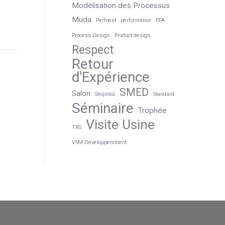
Modélisation des Processus
Muda
Perfoest
performance
PFA
Process Design
Product design
Respect
Retour
d'Expérience
SMED
Salon
Shojinka
Standard
Séminaire
Trophée
Visite Usine
TRS
VSM Développemment