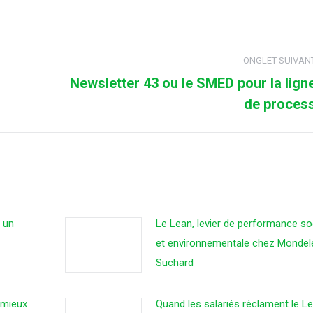
n
on
on
on
acebook
X
Pinterest
LinkedIn
ONGLET SUIVAN
Newsletter 43 ou le SMED pour la lign
Onglet
de proces
suivant
, un
Le Lean, levier de performance so
et environnementale chez Mondel
Suchard
e mieux
Quand les salariés réclament le L