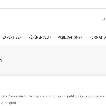
ACCUEIL
SOCIÉTÉ
EXPERTISE
RÉFÉRENCES
PUB
+3
EXPERTISE
RÉFÉRENCES
PUBLICATIONS
FORMATIO
n
société Axium Perfomance, vous propose un petit coup de pouce ave
17
, de quoi :