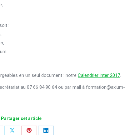
e,
oit :
,
n,
urs.
argeables en un seul document : notre
Calendrier inter 2017
.
 secrétariat au 07 66 84 90 64 ou par mail à formation@axium-
Partager cet article
hare
Share
Share
Share