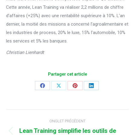
Cette année, Lean Training va réaliser 2,2 millions de chiffre
d’affaires (+25%) avec une rentabilité supérieure à 10%. L’an
dernier, la moitié des missions a concerné l’agroalimentaire et
les industries de process, 20% le luxe, 15% l’automobile, 10%
les services et 5% les banques.
Christian Lienhardt
Partager cet article
Share
Share
Share
Share
on
on
on
on
Facebook
X
Pinterest
LinkedIn
Navigation
ONGLET PRÉCÉDENT
de
Lean Training simplifie les outils de
Onglet