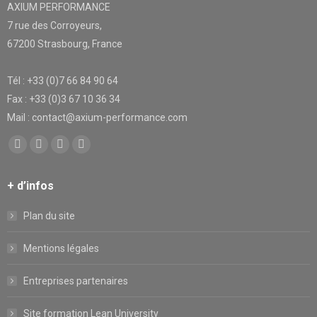
AXIUM PERFORMANCE
7 rue des Corroyeurs,
67200 Strasbourg, France
Tél : +33 (0)7 66 84 90 64
Fax : +33 (0)3 67 10 36 34
Mail : contact@axium-performance.com
Trouvez nous sur :
Facebook
X
YouTube
LinkedIn
page
page
page
page
+ d’infos
opens
opens
opens
opens
in
in
in
in
Plan du site
new
new
new
new
window
window
window
window
Mentions légales
Entreprises partenaires
Site formation Lean University