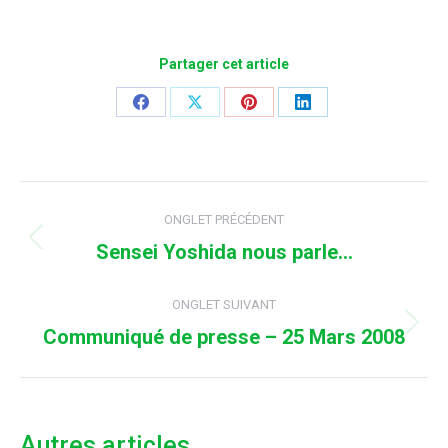
Partager cet article
Share
Share
Share
Share
on
on
on
on
Facebook
X
Pinterest
LinkedIn
Navigation
ONGLET PRÉCÉDENT
de
Sensei Yoshida nous parle…
Onglet
commentaire
précédent
ONGLET SUIVANT
Communiqué de presse – 25 Mars 2008
Onglet
suivant
Autres articles